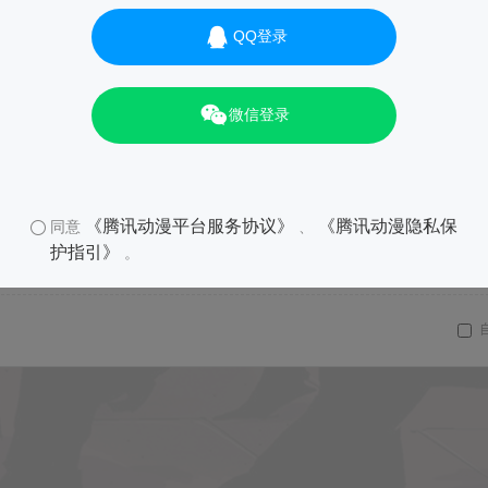
QQ登录
微信登录
《腾讯动漫平台服务协议》
《腾讯动漫隐私保
同意
、
护指引》
。