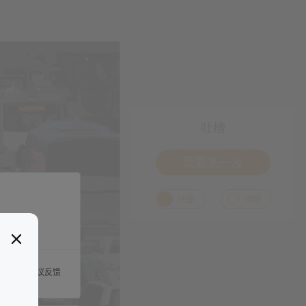
吐槽
我要来一发