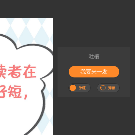
吐槽
我要来一发