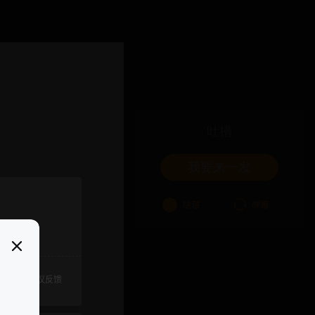
吐槽
我要来一发