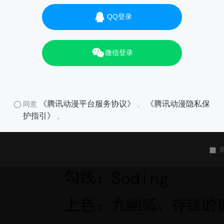
QQ登录
微信登录
《腾讯动漫平台服务协议》
《腾讯动漫隐私保
同意
、
护指引》
。