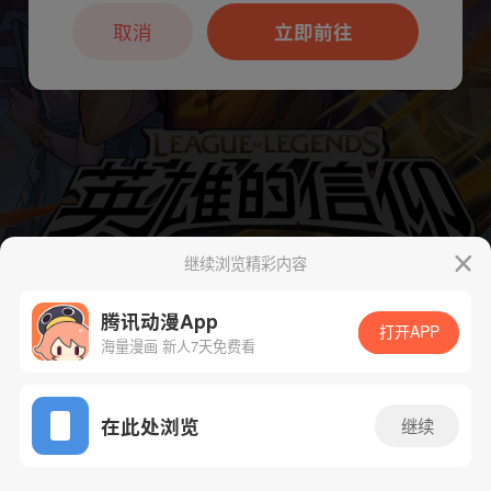
本章节仅支持App阅读，可打开App新用
户7天免费看
取消
立即前往
继续浏览精彩内容
腾讯动漫App
打开APP
海量漫画 新人7天免费看
App免费看
下一话
腾漫App免费看
在此处浏览
继续
29话 1/1