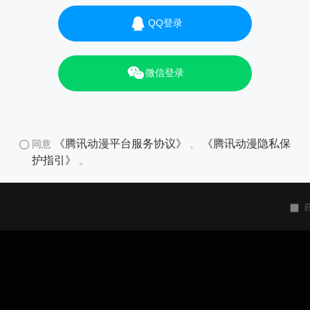
QQ登录
微信登录
《腾讯动漫平台服务协议》
《腾讯动漫隐私保
同意
、
护指引》
。