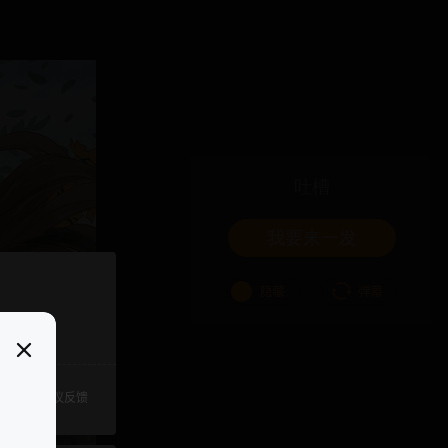
吐槽
我要来一发