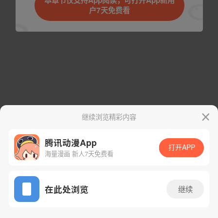
本章节仅支持App阅读，可打开App新用
下一话
腾漫App免费看
户7天免费看
继续浏览精彩内容
腾讯动漫App
打开APP
海量漫画 新人7天免费看
App免费看
在此处浏览
继续
76话 1/1