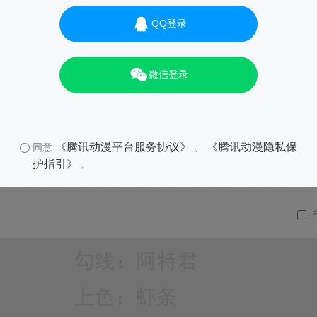
QQ登录
微信登录
《腾讯动漫平台服务协议》
《腾讯动漫隐私保
同意
、
护指引》
。