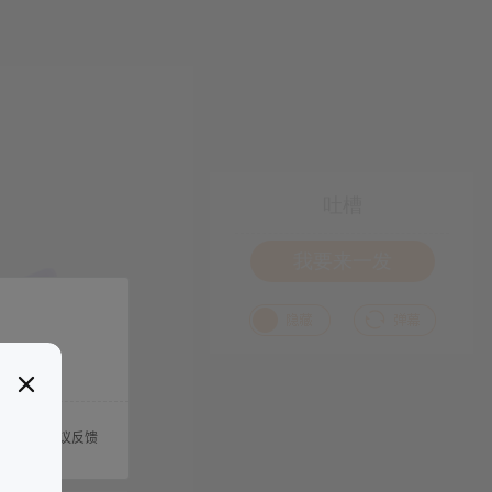
吐槽
我要来一发