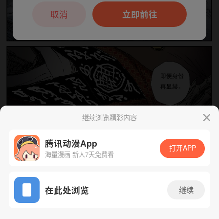
本章节仅支持App阅读，可打开App新用
户7天免费看
取消
立即前往
继续浏览精彩内容
腾讯动漫App
打开APP
海量漫画 新人7天免费看
下一话
腾漫App免费看
App免费看
在此处浏览
继续
67话 1/1