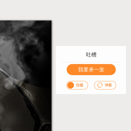
吐槽
我要来一发