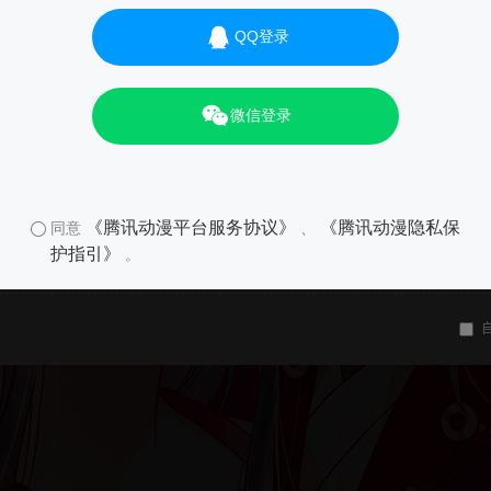
QQ登录
微信登录
《腾讯动漫平台服务协议》
《腾讯动漫隐私保
同意
、
护指引》
。