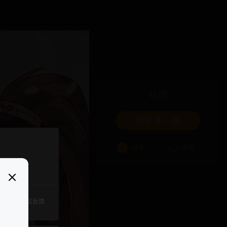
吐槽
我要来一发