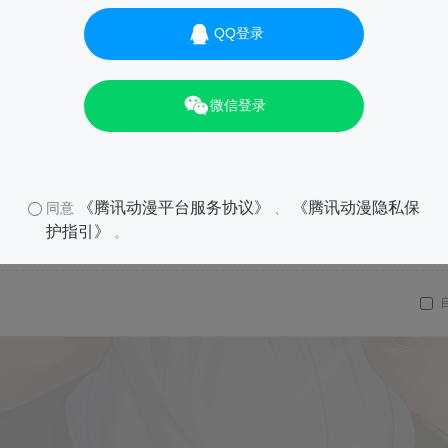
QQ登录
微信登录
《腾讯动漫平台服务协议》
《腾讯动漫隐私保
同意
、
护指引》
。