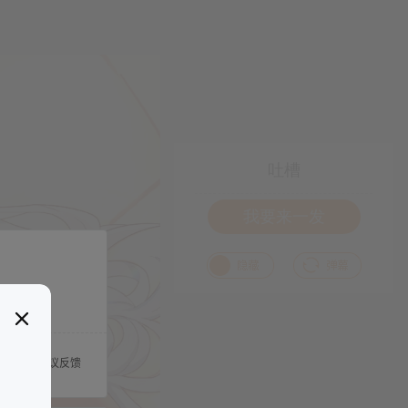
吐槽
我要来一发