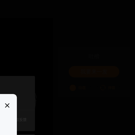
吐槽
我要来一发