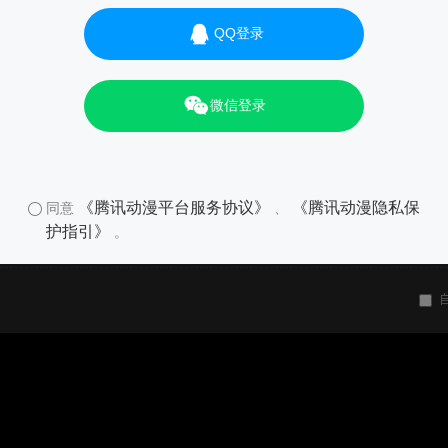
QQ登录
微信登录
《腾讯动漫平台服务协议》
《腾讯动漫隐私保
同意
、
护指引》
。