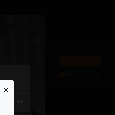
吐槽
我要来一发