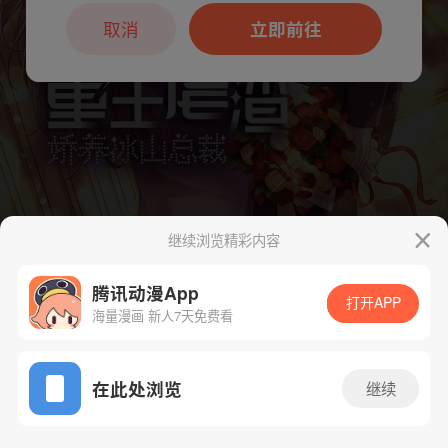
本章节仅支持App阅读，可打开App新用
户7天免费看
取消
立即前往
继续浏览精彩内容
下一话
腾漫App免费看
腾讯动漫App
打开APP
海量漫画 新人7天免费看
App免费看
在此处浏览
继续
61话 1/1