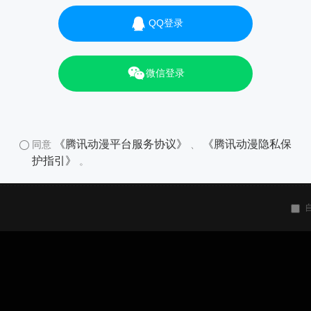
QQ登录
微信登录
《腾讯动漫平台服务协议》
《腾讯动漫隐私保
同意
、
护指引》
。