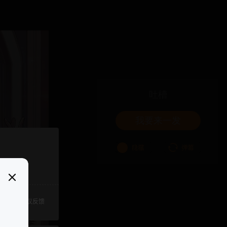
吐槽
我要来一发