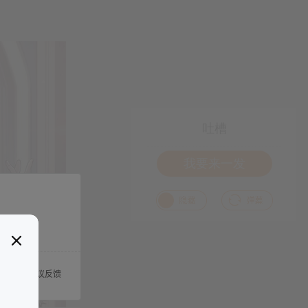
吐槽
我要来一发