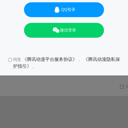
QQ登录
微信登录
《腾讯动漫平台服务协议》
《腾讯动漫隐私保
同意
、
护指引》
。