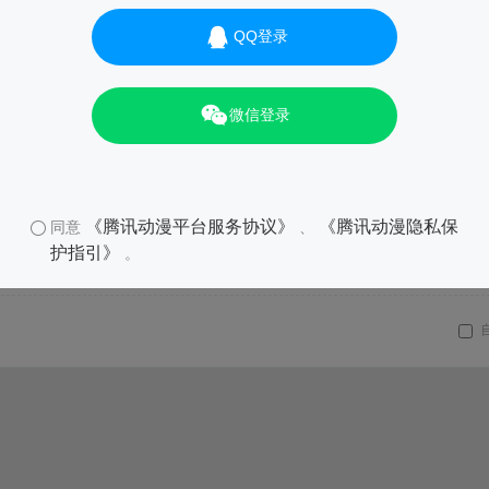
QQ登录
微信登录
《腾讯动漫平台服务协议》
《腾讯动漫隐私保
同意
、
护指引》
。