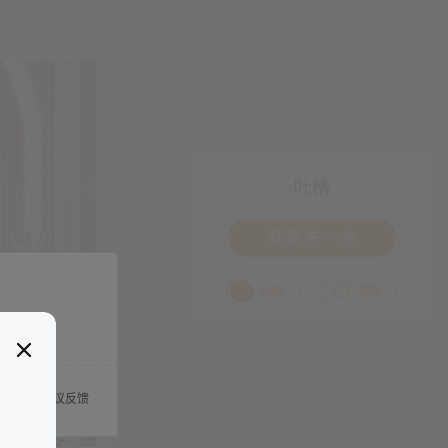
吐槽
我要来一发