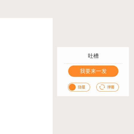
吐槽
我要来一发