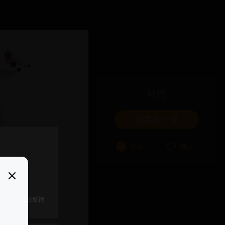
吐槽
我要来一发