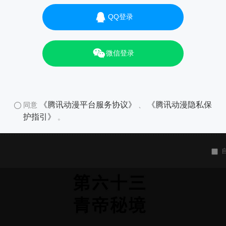
QQ登录
微信登录
《腾讯动漫平台服务协议》
《腾讯动漫隐私保
同意
、
护指引》
。