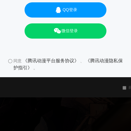
QQ登录
微信登录
《腾讯动漫平台服务协议》
《腾讯动漫隐私保
同意
、
护指引》
。