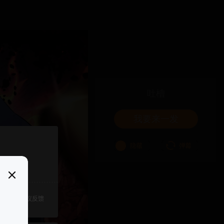
吐槽
我要来一发