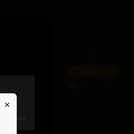
吐槽
我要来一发