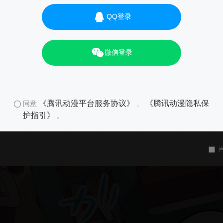
QQ登录
微信登录
《腾讯动漫平台服务协议》
《腾讯动漫隐私保
同意
、
护指引》
。