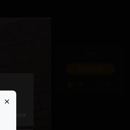
吐槽
我要来一发