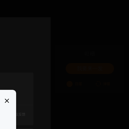
吐槽
我要来一发