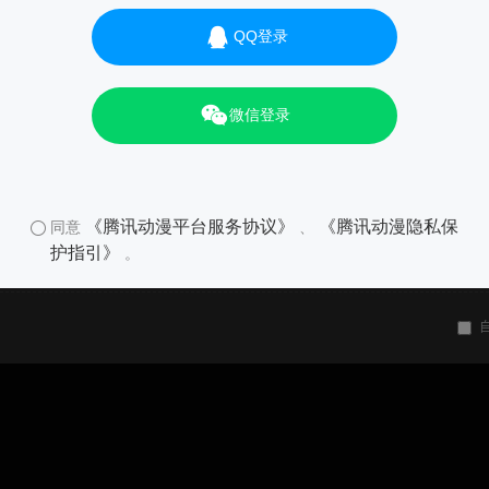
QQ登录
微信登录
《腾讯动漫平台服务协议》
《腾讯动漫隐私保
同意
、
护指引》
。