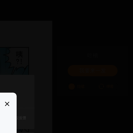
吐槽
我要来一发