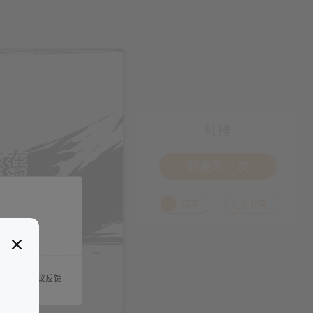
吐槽
我要来一发