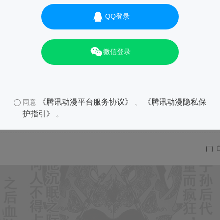
QQ登录
微信登录
《腾讯动漫平台服务协议》
《腾讯动漫隐私保
同意
、
护指引》
。