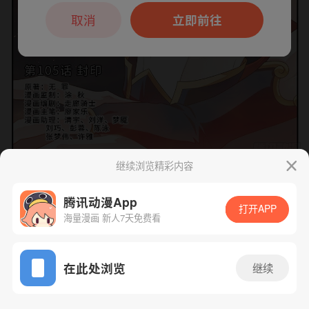
本章节仅支持App阅读，可打开App新用
户7天免费看
取消
立即前往
继续浏览精彩内容
下一话
腾漫App免费看
腾讯动漫App
打开APP
海量漫画 新人7天免费看
App免费看
在此处浏览
继续
106话 1/1