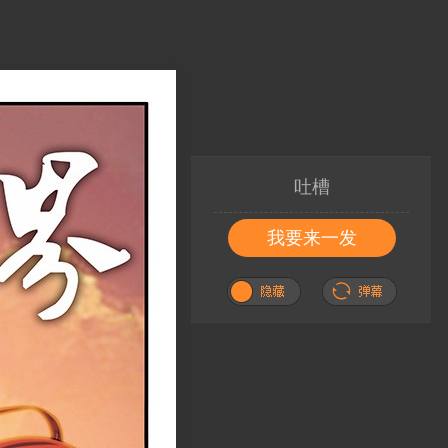
吐槽
我要来一发