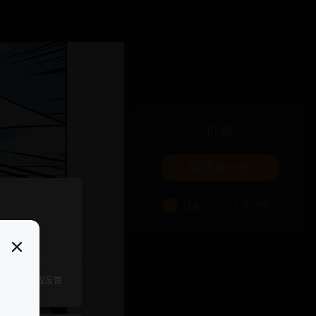
吐槽
我要来一发