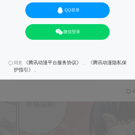
QQ登录
微信登录
《腾讯动漫平台服务协议》
《腾讯动漫隐私保
同意
、
护指引》
。