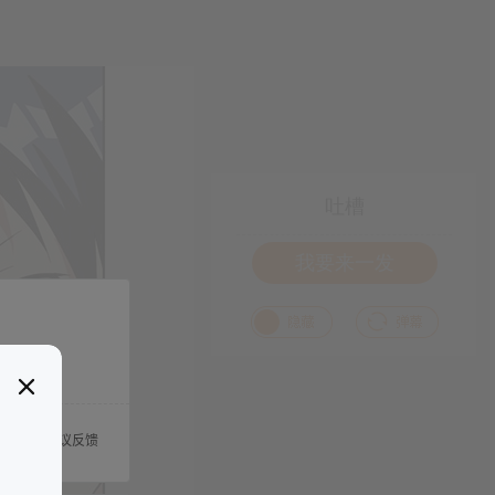
吐槽
我要来一发