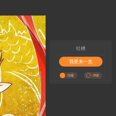
吐槽
我要来一发