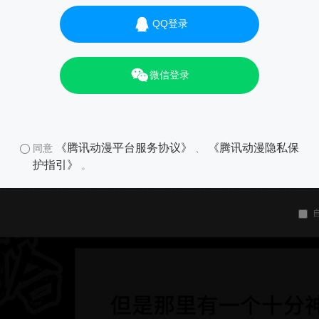
QQ登录
微信登录
《腾讯动漫平台服务协议》
《腾讯动漫隐私保
同意
、
护指引》
。