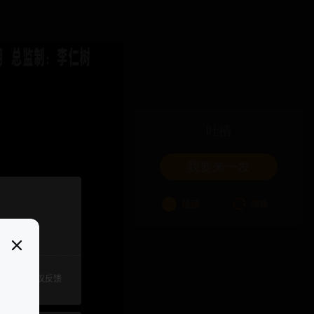
吐槽
我要来一发