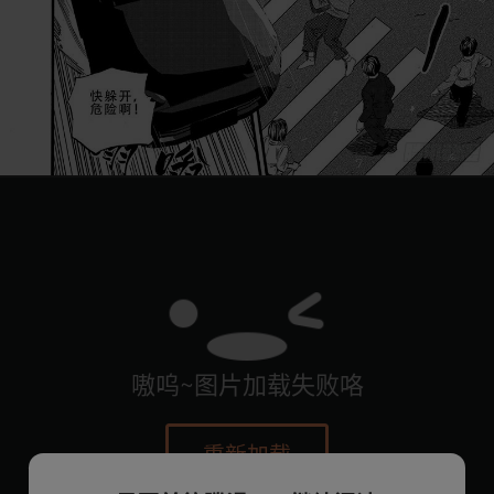
嗷呜~图片加载失败咯
重新加载