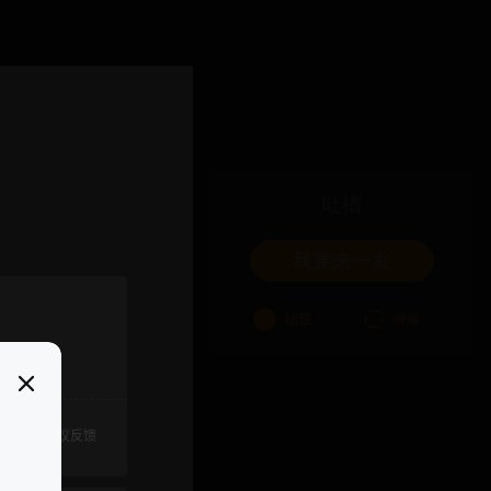
吐槽
我要来一发