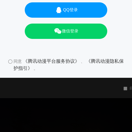
QQ登录
微信登录
《腾讯动漫平台服务协议》
《腾讯动漫隐私保
同意
、
护指引》
。