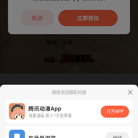
本章节仅支持App阅读，可打开App新用
户7天免费看
取消
立即前往
继续浏览精彩内容
腾讯动漫App
打开APP
海量漫画 新人7天免费看
App免费看
在此处浏览
继续