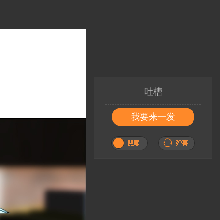
吐槽
我要来一发