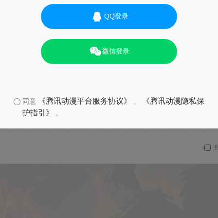
QQ登录
微信登录
《腾讯动漫平台服务协议》
《腾讯动漫隐私保
同意
、
护指引》
。