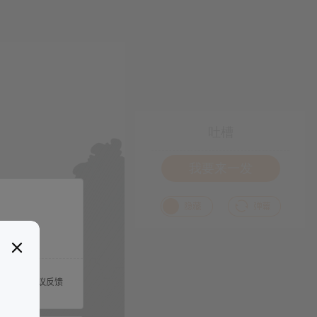
吐槽
我要来一发