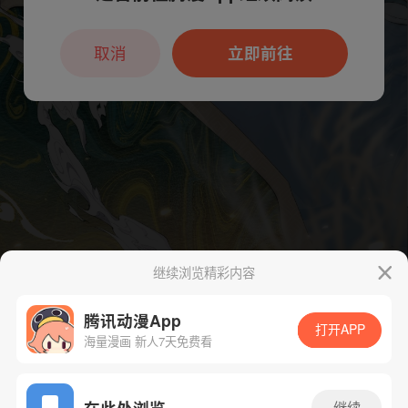
本章节仅支持App阅读，可打开App新用
户7天免费看
取消
立即前往
继续浏览精彩内容
腾讯动漫App
打开APP
海量漫画 新人7天免费看
App免费看
在此处浏览
继续