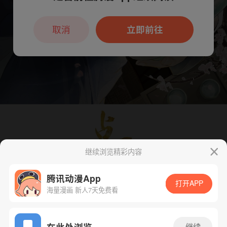
本章节仅支持App阅读，可打开App新用
户7天免费看
取消
立即前往
继续浏览精彩内容
腾讯动漫App
打开APP
海量漫画 新人7天免费看
App免费看
在此处浏览
继续