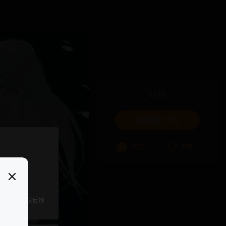
吐槽
我要来一发