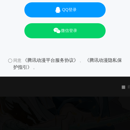
QQ登录
微信登录
《腾讯动漫平台服务协议》
《腾讯动漫隐私保
同意
、
护指引》
。