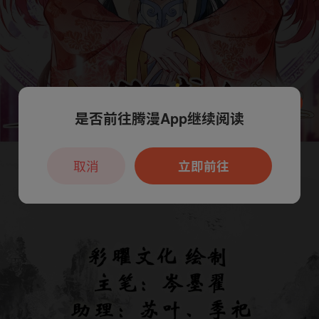
是否前往腾漫App继续阅读
本章节仅支持App阅读，可打开App新用
户7天免费看
取消
立即前往