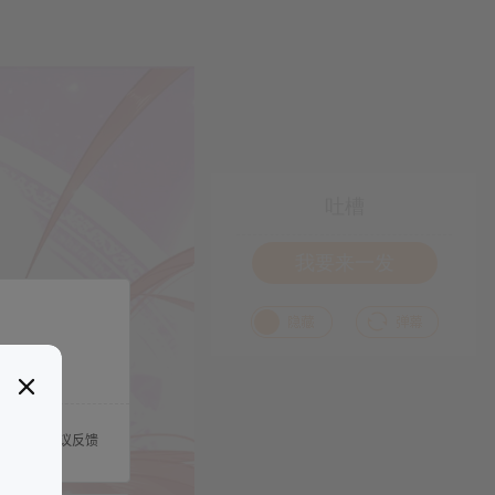
吐槽
我要来一发