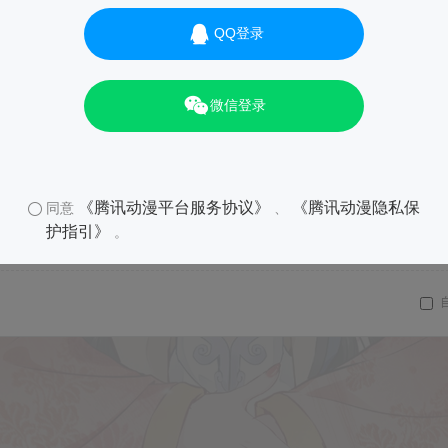
QQ登录
微信登录
《腾讯动漫平台服务协议》
《腾讯动漫隐私保
同意
、
护指引》
。