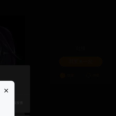
吐槽
我要来一发