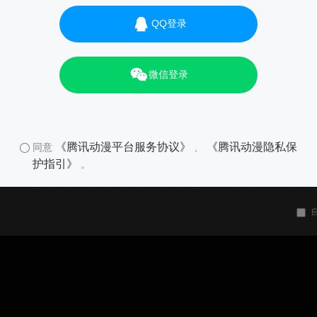
QQ登录
微信登录
《腾讯动漫平台服务协议》
《腾讯动漫隐私保
同意
、
护指引》
。