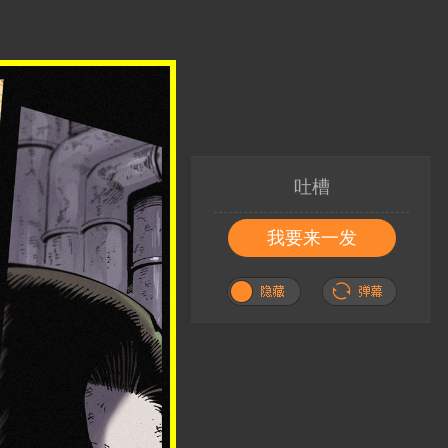
吐槽
我要来一发