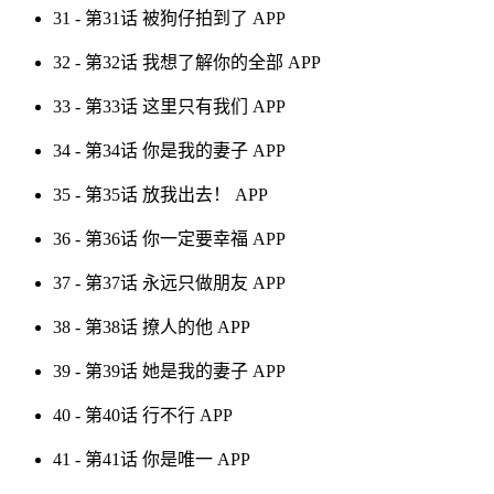
31 - 第31话 被狗仔拍到了
APP
32 - 第32话 我想了解你的全部
APP
33 - 第33话 这里只有我们
APP
34 - 第34话 你是我的妻子
APP
35 - 第35话 放我出去！
APP
36 - 第36话 你一定要幸福
APP
37 - 第37话 永远只做朋友
APP
38 - 第38话 撩人的他
APP
39 - 第39话 她是我的妻子
APP
40 - 第40话 行不行
APP
41 - 第41话 你是唯一
APP