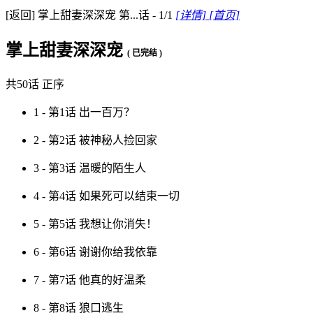
[返回]
掌上甜妻深深宠
第...话 - 1/1
[详情]
[首页]
掌上甜妻深深宠
( 已完结 )
共50话
正序
1 - 第1话 出一百万？
2 - 第2话 被神秘人捡回家
3 - 第3话 温暖的陌生人
4 - 第4话 如果死可以结束一切
5 - 第5话 我想让你消失！
6 - 第6话 谢谢你给我依靠
7 - 第7话 他真的好温柔
8 - 第8话 狼口逃生