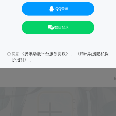
QQ登录
微信登录
《腾讯动漫平台服务协议》
《腾讯动漫隐私保
同意
、
护指引》
。