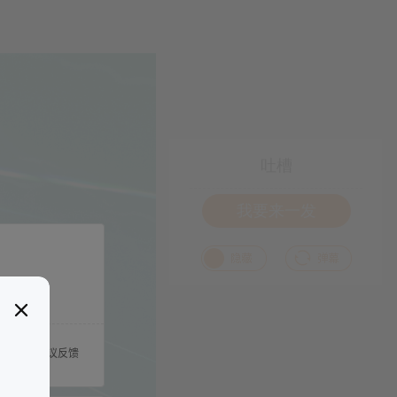
吐槽
我要来一发