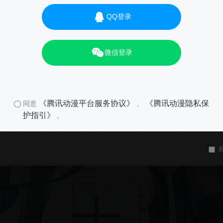
QQ登录
微信登录
《腾讯动漫平台服务协议》
《腾讯动漫隐私保
同意
、
护指引》
。