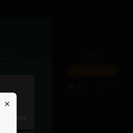
吐槽
我要来一发