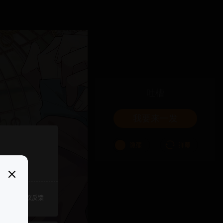
吐槽
我要来一发