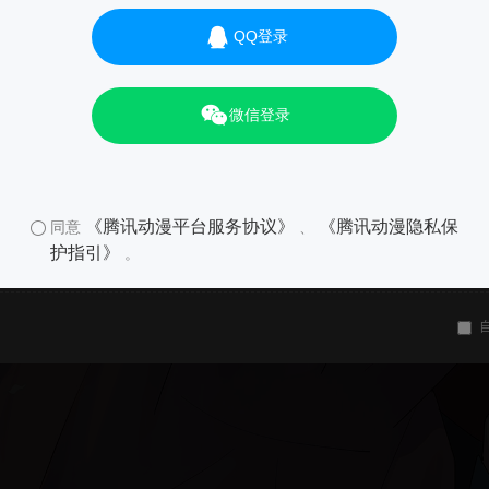
QQ登录
微信登录
《腾讯动漫平台服务协议》
《腾讯动漫隐私保
同意
、
护指引》
。