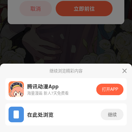
本章节仅支持App阅读，可打开App新用
户7天免费看
取消
立即前往
继续浏览精彩内容
下一话
腾漫App免费看
腾讯动漫App
打开APP
海量漫画 新人7天免费看
App免费看
在此处浏览
继续
60话 1/1