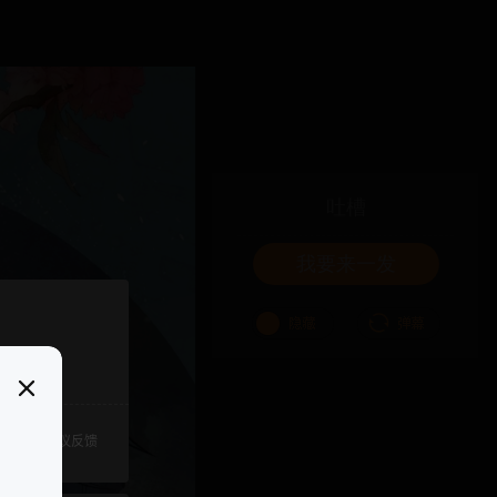
吐槽
我要来一发