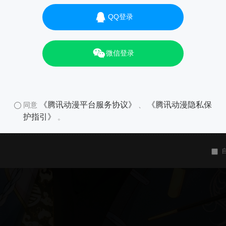
QQ登录
微信登录
《腾讯动漫平台服务协议》
《腾讯动漫隐私保
同意
、
护指引》
。