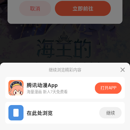
本章节仅支持App阅读，可打开App新用
户7天免费看
取消
立即前往
继续浏览精彩内容
腾讯动漫App
下一话
腾漫App免费看
打开APP
海量漫画 新人7天免费看
App免费看
在此处浏览
继续
78话 1/1